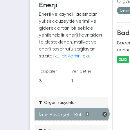
Organ
Enerji
Izmi
Enerji ve kaynak açısından
yüksek düzeyde verimli ve
giderek artan bir şekilde
Bade
yenilenebilir enerji kaynakları
ile desteklenen, maliyet ve
Badem
enerji tasarrufu sağlayan;
cennet
stratejik...
devamını oku
XLSX
Takipçiler
Veri Setleri
3
1
Organizasyonlar
İzmir Büyükşehir Bel...
1