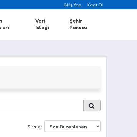
Giriş Yap
Kayıt Ol
ı
Veri
Şehir
leri
İsteği
Panosu
Sırala