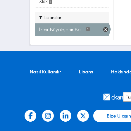
Xlsx
1
Lisanslar
İzmir Büyükşehir Bel...
1
Nasıl Kullanılır
Lisans
Hakkınd
Bize Ulaşın