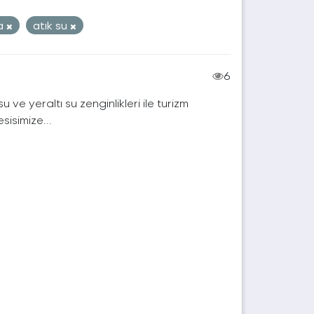
a
atık su
6
 yeraltı su zenginlikleri ile turizm
isimize...