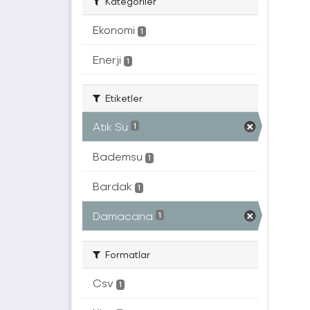
Kategoriler
Ekonomi
1
Enerji
1
Etiketler
Atık Su
1
Bademsu
1
Bardak
1
Damacana
1
Formatlar
Csv
1