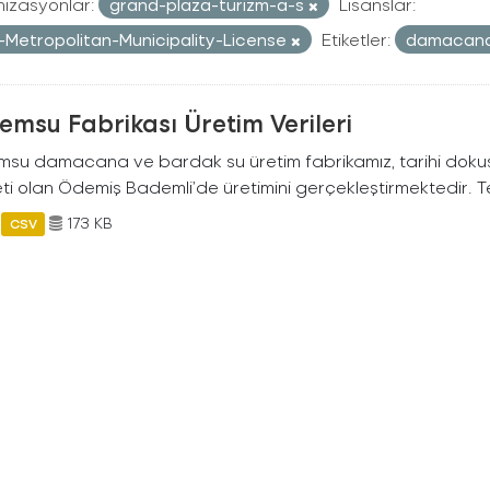
izasyonlar:
grand-plaza-turizm-a-s
Lisanslar:
r-Metropolitan-Municipality-License
Etiketler:
damacan
msu Fabrikası Üretim Verileri
su damacana ve bardak su üretim fabrikamız, tarihi dokusu ve
i olan Ödemiş Bademli’de üretimini gerçekleştirmektedir. Tes
173 KB
CSV