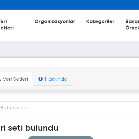
eri
Organizasyonlar
Kategoriler
Başar
etleri
Örnek
Veri Setleri
Hakkında
eri seti bulundu