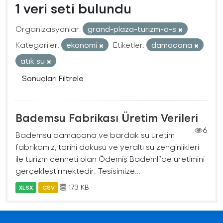
1 veri seti bulundu
Organizasyonlar:
grand-plaza-turizm-a-s
Kategoriler:
ekonomi
Etiketler:
damacana
atık su
Sonuçları Filtrele
Bademsu Fabrikası Üretim Verileri
6
Bademsu damacana ve bardak su üretim
fabrikamız, tarihi dokusu ve yeraltı su zenginlikleri
ile turizm cenneti olan Ödemiş Bademli’de üretimini
gerçekleştirmektedir. Tesisimize...
173 KB
XLSX
CSV