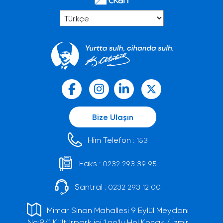
Bize Ulaşın
Him Telefon :
153
Faks :
0232 293 39 95
Santral :
0232 293 12 00
Mimar Sinan Mahallesi 9 Eylül Meydanı
No:9/1 Kültürpark içi 1 no'lu Hol Konak / İzmir