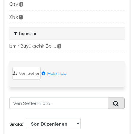
Csv
1
Xlsx
1
Lisanslar
İzmir Büyükşehir Bel...
1
Veri Setleri
Hakkında
Sırala