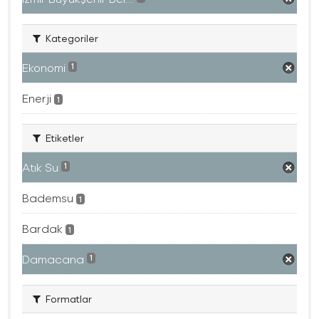
Kategoriler
Ekonomi
1
Enerji
1
Etiketler
Atık Su
1
Bademsu
1
Bardak
1
Damacana
1
Formatlar