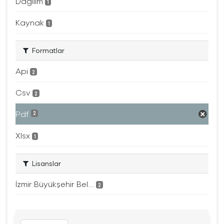
Dağılım
1
Kaynak
1
Formatlar
Api
2
Csv
2
Pdf
2
Xlsx
1
Lisanslar
İzmir Büyükşehir Bel...
2