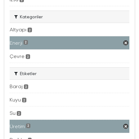
Kategoriler
Altyapı
2
Enerji
2
Çevre
2
Etiketler
Baraj
2
Kuyu
2
Su
2
Üretim
2