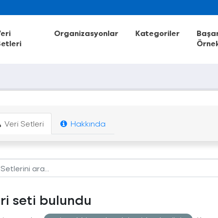
eri
Organizasyonlar
Kategoriler
Başar
etleri
Örnek
Veri Setleri
Hakkında
eri seti bulundu