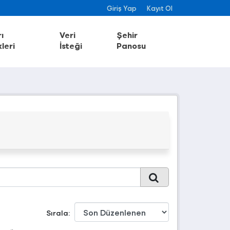
Giriş Yap
Kayıt Ol
ı
Veri
Şehir
leri
İsteği
Panosu
Sırala