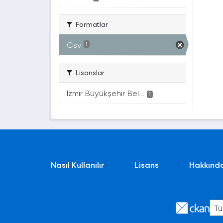
Formatlar
Csv
1
Lisanslar
İzmir Büyükşehir Bel...
1
Nasıl Kullanılır
Lisans
Hakkınd