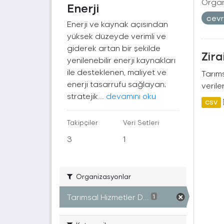
Organ
Enerji
cev
Enerji ve kaynak açısından
yüksek düzeyde verimli ve
giderek artan bir şekilde
Zira
yenilenebilir enerji kaynakları
ile desteklenen, maliyet ve
Tarıms
enerji tasarrufu sağlayan;
verile
stratejik...
devamını oku
CSV
Takipçiler
Veri Setleri
3
1
Organizasyonlar
Tarımsal Hizmetler D...
1