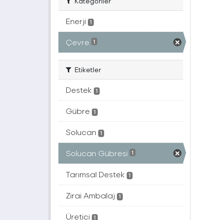
Kategoriler
Enerji
1
Çevre
1
Etiketler
Destek
1
Gübre
1
Solucan
1
Solucan Gübresi
1
Tarımsal Destek
1
Zirai Ambalaj
1
Üretici
1