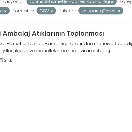
izasyonlar:
tarimsal-hizmetler-dairesi-baskanligi
Kateg
re
Formatlar:
CSV
Etiketler:
solucan gübresi
i Ambalaj Atıklarının Toplanması
al Hizmetler Dairesi Başkanlığı tarafından üreticiye topladığ
n yıllar, ilçeler ve mahalleler bazında zirai ambalaj...
2 KB