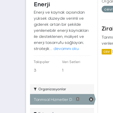
Organ
Enerji
cev
Enerji ve kaynak açısından
yüksek düzeyde verimli ve
giderek artan bir şekilde
Zira
yenilenebilir enerji kaynakları
ile desteklenen, maliyet ve
Tarıms
enerji tasarrufu sağlayan;
verile
stratejik...
devamını oku
CSV
Takipçiler
Veri Setleri
3
1
Organizasyonlar
Tarımsal Hizmetler D...
1