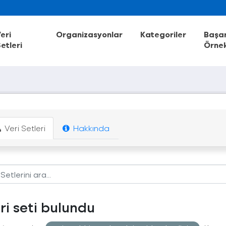
eri
Organizasyonlar
Kategoriler
Başar
etleri
Örnek
Veri Setleri
Hakkında
eri seti bulundu