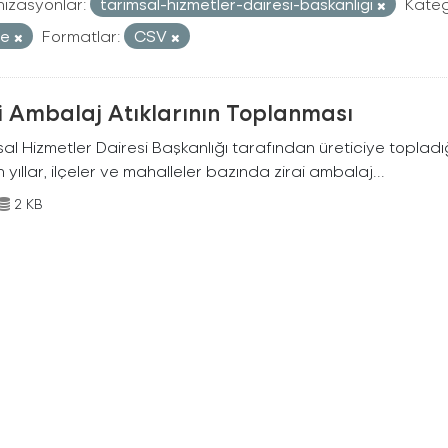
izasyonlar:
tarimsal-hizmetler-dairesi-baskanligi
Kateg
re
Formatlar:
CSV
i Ambalaj Atıklarının Toplanması
al Hizmetler Dairesi Başkanlığı tarafından üreticiye topladığ
n yıllar, ilçeler ve mahalleler bazında zirai ambalaj...
2 KB