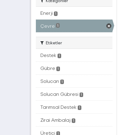
Kategoriler
Enerji
1
Çevre
1
Etiketler
Destek
1
Gübre
1
Solucan
1
Solucan Gübresi
1
Tarımsal Destek
1
Zirai Ambalaj
1
Üretici
1