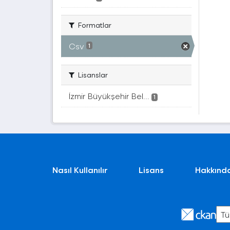
Formatlar
Csv
1
Lisanslar
İzmir Büyükşehir Bel...
1
Nasıl Kullanılır
Lisans
Hakkınd