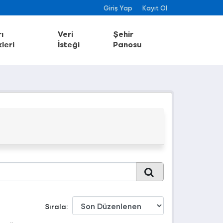
Giriş Yap
Kayıt Ol
ı
Veri
Şehir
leri
İsteği
Panosu
Sırala