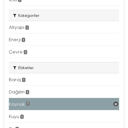
Kategoriler
Altyapı
1
Enerji
1
Çevre
1
Etiketler
Baraj
1
Dağılım
1
Kaynak
1
Kuyu
1