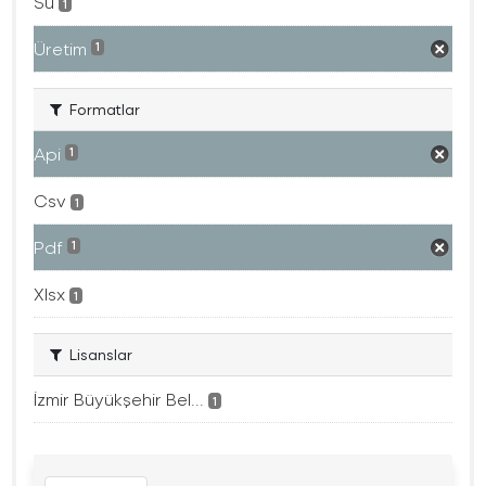
Su
1
Üretim
1
Formatlar
Api
1
Csv
1
Pdf
1
Xlsx
1
Lisanslar
İzmir Büyükşehir Bel...
1