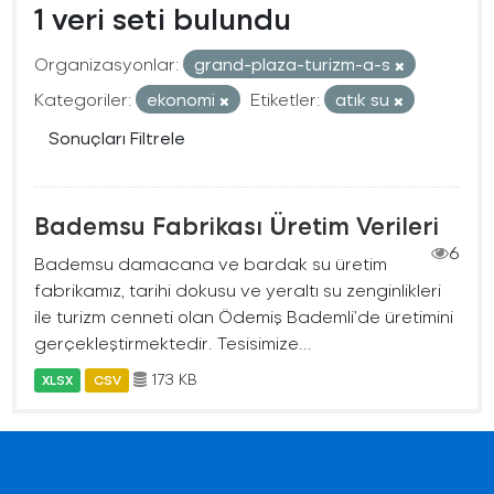
1 veri seti bulundu
Organizasyonlar:
grand-plaza-turizm-a-s
Kategoriler:
ekonomi
Etiketler:
atık su
Sonuçları Filtrele
Bademsu Fabrikası Üretim Verileri
6
Bademsu damacana ve bardak su üretim
fabrikamız, tarihi dokusu ve yeraltı su zenginlikleri
ile turizm cenneti olan Ödemiş Bademli’de üretimini
gerçekleştirmektedir. Tesisimize...
173 KB
XLSX
CSV