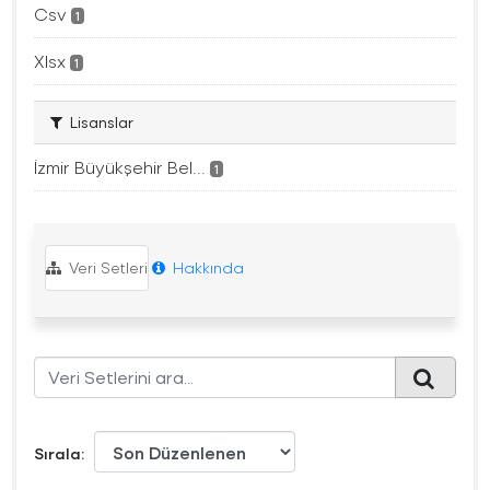
Csv
1
Xlsx
1
Lisanslar
İzmir Büyükşehir Bel...
1
Veri Setleri
Hakkında
Sırala