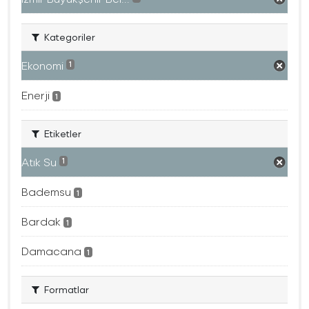
Kategoriler
Ekonomi
1
Enerji
1
Etiketler
Atık Su
1
Bademsu
1
Bardak
1
Damacana
1
Formatlar