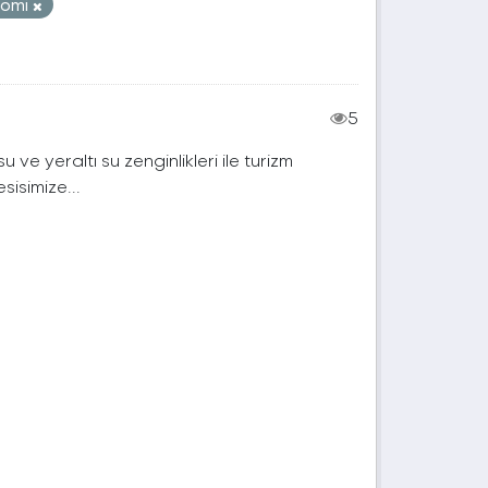
nomi
5
 yeraltı su zenginlikleri ile turizm
isimize...