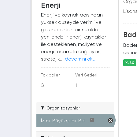
Organ
Enerji
Lisans
Enerji ve kaynak açısından
yüksek düzeyde verimli ve
giderek artan bir şekilde
Bade
yenilenebilir enerji kaynakları
ile desteklenen, maliyet ve
Badem
enerji tasarrufu sağlayan;
cennet
stratejik...
devamını oku
XLSX
Takipçiler
Veri Setleri
3
1
Organizasyonlar
İzmir Büyükşehir Bel...
1