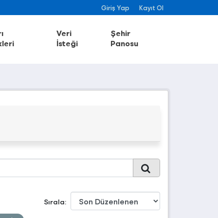
Giriş Yap
Kayıt Ol
ı
Veri
Şehir
leri
İsteği
Panosu
Sırala