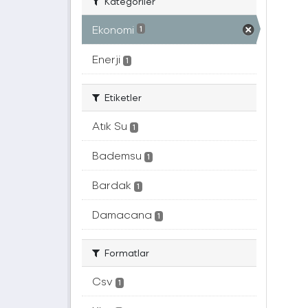
Kategoriler
Ekonomi
1
Enerji
1
Etiketler
Atık Su
1
Bademsu
1
Bardak
1
Damacana
1
Formatlar
Csv
1