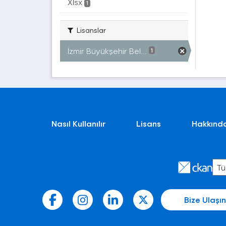
Xlsx
1
Lisanslar
İzmir Büyükşehir Bel...
1
Nasıl Kullanılır
Lisans
Hakkınd
Bize Ulaşın