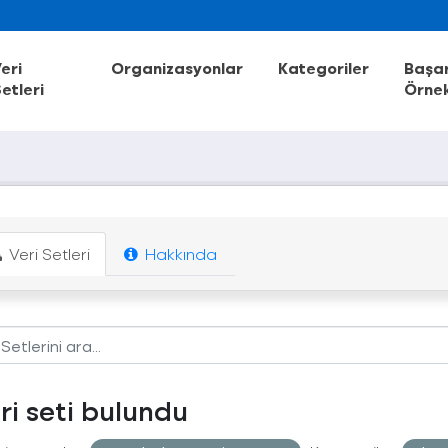
eri
Organizasyonlar
Kategoriler
Başar
etleri
Örnek
Veri Setleri
Hakkında
eri seti bulundu