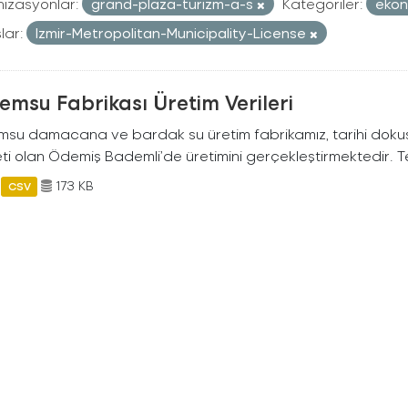
izasyonlar:
grand-plaza-turizm-a-s
Kategoriler:
eko
lar:
Izmir-Metropolitan-Municipality-License
msu Fabrikası Üretim Verileri
su damacana ve bardak su üretim fabrikamız, tarihi dokusu ve
i olan Ödemiş Bademli’de üretimini gerçekleştirmektedir. Tes
173 KB
CSV