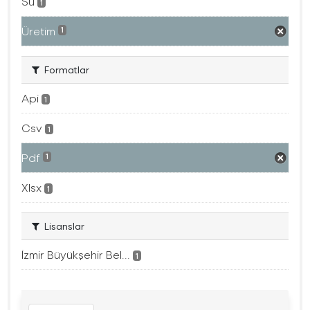
Su
1
Üretim
1
Formatlar
Api
1
Csv
1
Pdf
1
Xlsx
1
Lisanslar
İzmir Büyükşehir Bel...
1