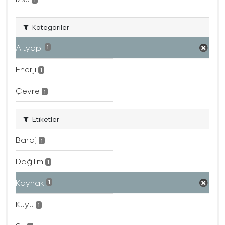
Kategoriler
Altyapı
1
Enerji
1
Çevre
1
Etiketler
Baraj
1
Dağılım
1
Kaynak
1
Kuyu
1