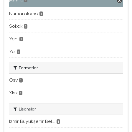
Meclis
1
Numaralama
1
Sokak
1
Yeni
1
Yol
1
Formatlar
Csv
1
Xlsx
1
Lisanslar
İzmir Büyükşehir Bel...
1