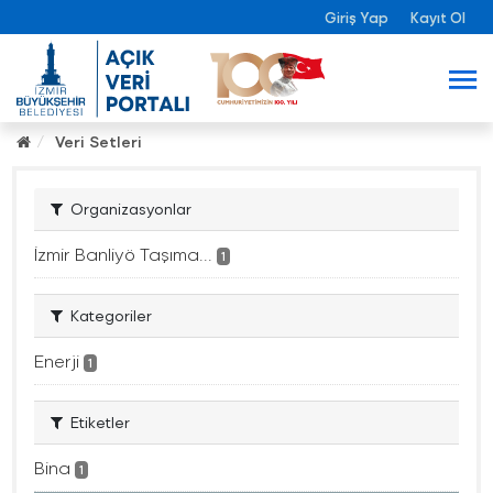
Giriş Yap
Kayıt Ol
Veri Setleri
Organizasyonlar
İzmir Banliyö Taşıma...
1
Kategoriler
Enerji
1
Etiketler
Bina
1