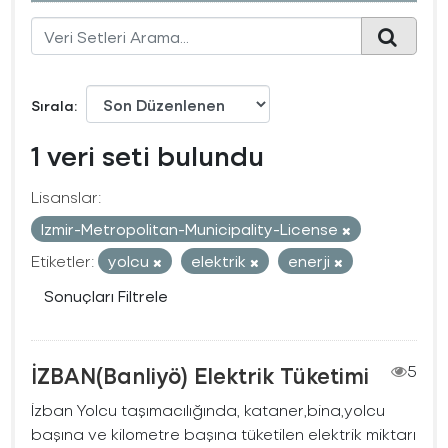
Sırala
1 veri seti bulundu
Lisanslar:
Izmir-Metropolitan-Municipality-License
Etiketler:
yolcu
elektrik
enerji
Sonuçları Filtrele
İZBAN(Banliyö) Elektrik Tüketimi
5
İzban Yolcu taşımacılığında, kataner,bina,yolcu
başına ve kilometre başına tüketilen elektrik miktarı