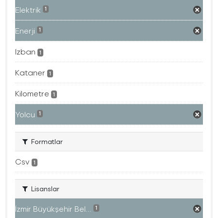
Elektrik
1
Enerji
1
Izban
1
Kataner
1
Kilometre
1
Yolcu
1
Formatlar
Csv
1
Lisanslar
İzmir Büyükşehir Bel...
1