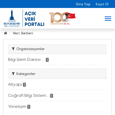
Giriş Yap
Kayıt Ol
Veri Setleri
Organizasyonlar
Bilgi İşlem Dairesi ...
1
Kategoriler
Altyapı
1
Coğrafi Bilgi Sistem...
1
Yönetişim
1