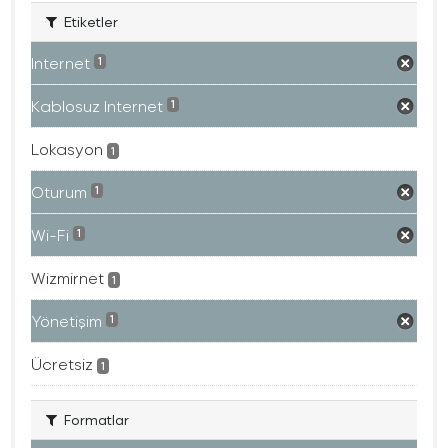
Etiketler
Internet
1
Kablosuz Internet
1
Lokasyon
1
Oturum
1
Wi-Fi
1
Wizmirnet
1
Yönetişim
1
Ücretsiz
1
Formatlar