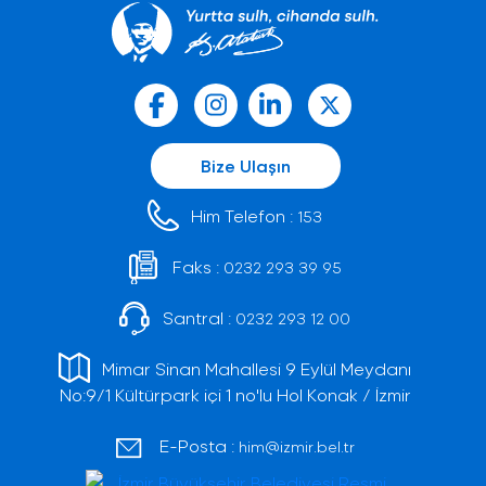
Bize Ulaşın
Him Telefon :
153
Faks :
0232 293 39 95
Santral :
0232 293 12 00
Mimar Sinan Mahallesi 9 Eylül Meydanı
No:9/1 Kültürpark içi 1 no'lu Hol Konak / İzmir
E-Posta :
him@izmir.bel.tr