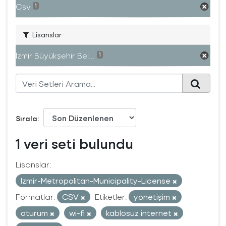
Csv
1
Lisanslar
İzmir Büyükşehir Bel...
1
Sırala
1 veri seti bulundu
Lisanslar:
Izmir-Metropolitan-Municipality-License
Formatlar:
CSV
Etiketler:
yönetişim
oturum
wi-fi
kablosuz internet