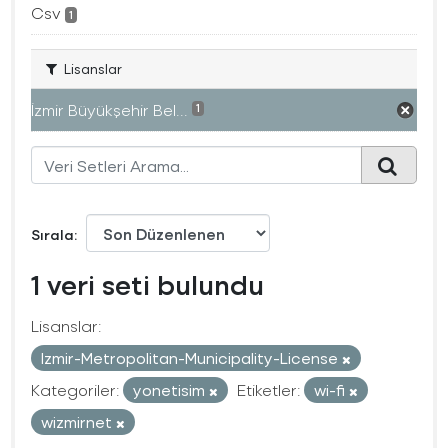
Csv
1
Lisanslar
İzmir Büyükşehir Bel...
1
Sırala
1 veri seti bulundu
Lisanslar:
Izmir-Metropolitan-Municipality-License
Kategoriler:
yonetisim
Etiketler:
wi-fi
wizmirnet