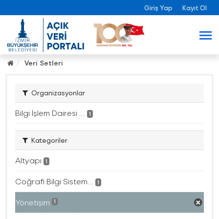
Giriş Yap
Kayıt Ol
Veri Setleri
Organizasyonlar
Bilgi İşlem Dairesi ...
1
Kategoriler
Altyapı
1
Coğrafi Bilgi Sistem...
1
Yönetişim
1