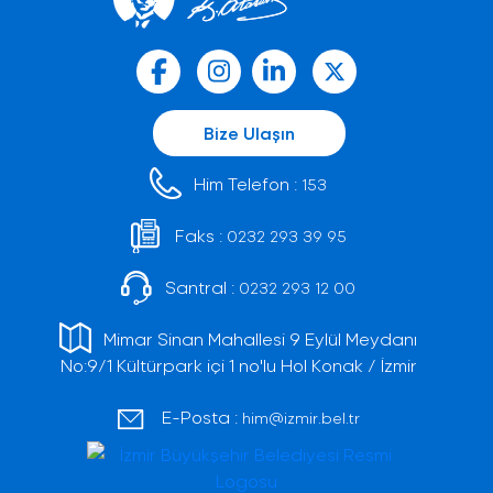
Bize Ulaşın
Him Telefon :
153
Faks :
0232 293 39 95
Santral :
0232 293 12 00
Mimar Sinan Mahallesi 9 Eylül Meydanı
No:9/1 Kültürpark içi 1 no'lu Hol Konak / İzmir
E-Posta :
him@izmir.bel.tr