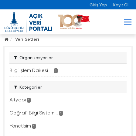
Giriş Yap
Kayıt Ol
Veri Setleri
Organizasyonlar
Bilgi İşlem Dairesi ...
1
Kategoriler
Altyapı
1
Coğrafi Bilgi Sistem...
1
Yönetişim
1