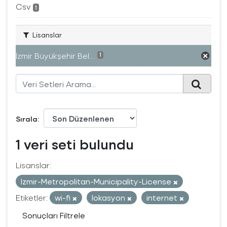
Csv
1
Lisanslar
İzmir Büyükşehir Bel...
1
Sırala
1 veri seti bulundu
Lisanslar:
Izmir-Metropolitan-Municipality-License
Etiketler:
wi-fi
lokasyon
internet
Sonuçları Filtrele