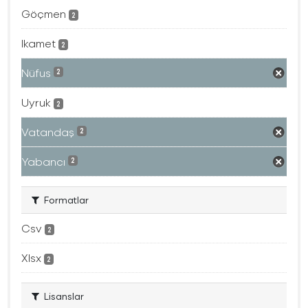
Göçmen
2
Ikamet
2
Nüfus
2
Uyruk
2
Vatandaş
2
Yabancı
2
Formatlar
Csv
2
Xlsx
2
Lisanslar