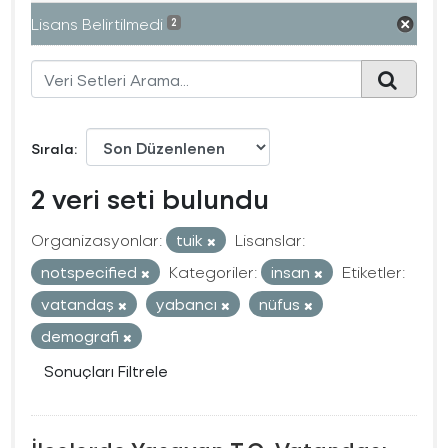
Lisans Belirtilmedi
2
Sırala
2 veri seti bulundu
Organizasyonlar:
tuik
Lisanslar:
notspecified
Kategoriler:
insan
Etiketler:
vatandaş
yabancı
nüfus
demografi
Sonuçları Filtrele