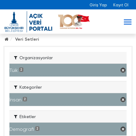
Giriş Yap
Kayıt Ol
Veri Setleri
Organizasyonlar
Tüik
2
Kategoriler
İnsan
2
Etiketler
Demografi
2