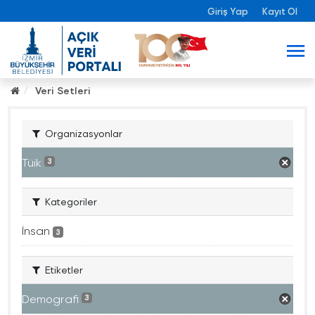
Giriş Yap
Kayıt Ol
Veri Setleri
Organizasyonlar
Tüik
3
Kategoriler
İnsan
3
Etiketler
Demografi
3