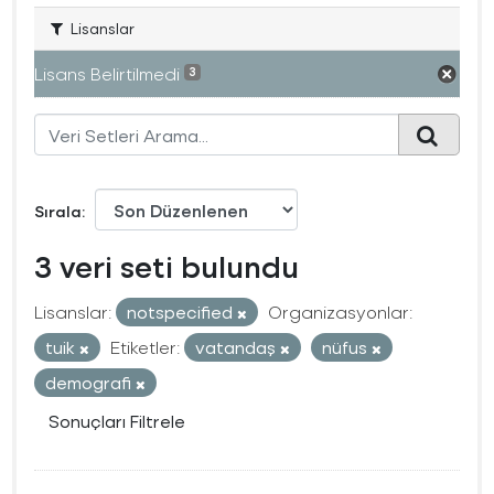
Lisanslar
Lisans Belirtilmedi
3
Sırala
3 veri seti bulundu
Lisanslar:
notspecified
Organizasyonlar:
tuik
Etiketler:
vatandaş
nüfus
demografi
Sonuçları Filtrele