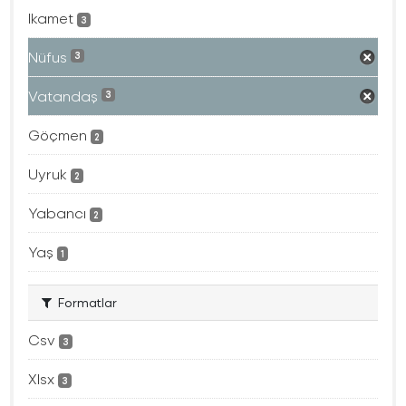
Ikamet
3
Nüfus
3
Vatandaş
3
Göçmen
2
Uyruk
2
Yabancı
2
Yaş
1
Formatlar
Csv
3
Xlsx
3