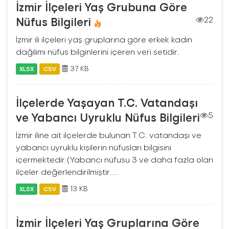
İzmir İlçeleri Yaş Grubuna Göre
Nüfus Bilgileri
22
İzmir ili ilçeleri yaş gruplarına göre erkek kadın
dağılımı nüfus bilginlerini içeren veri setidir.
37 KB
XLSX
CSV
İlçelerde Yaşayan T.C. Vatandaşı
ve Yabancı Uyruklu Nüfus Bilgileri
5
İzmir iline ait ilçelerde bulunan T.C. vatandaşı ve
yabancı uyruklu kişilerin nüfusları bilgisini
içermektedir.(Yabancı nüfusu 3 ve daha fazla olan
ilçeler değerlendirilmiştir....
13 KB
XLSX
CSV
İzmir İlçeleri Yaş Gruplarına Göre