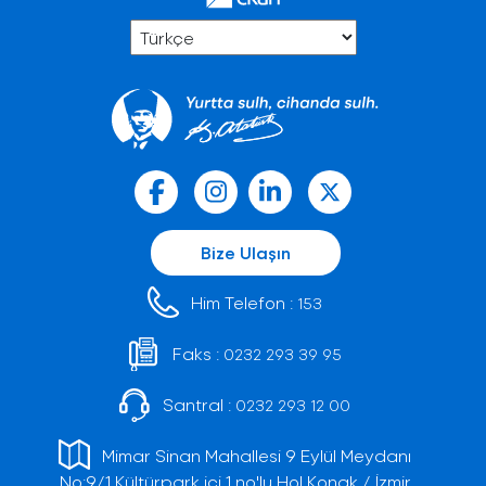
Bize Ulaşın
Him Telefon :
153
Faks :
0232 293 39 95
Santral :
0232 293 12 00
Mimar Sinan Mahallesi 9 Eylül Meydanı
No:9/1 Kültürpark içi 1 no'lu Hol Konak / İzmir