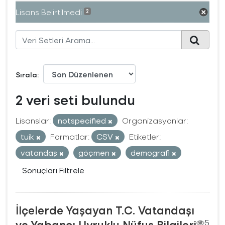
Lisans Belirtilmedi
2
Sırala
2 veri seti bulundu
Lisanslar:
notspecified
Organizasyonlar:
tuik
Formatlar:
CSV
Etiketler:
vatandaş
göçmen
demografi
Sonuçları Filtrele
İlçelerde Yaşayan T.C. Vatandaşı
ve Yabancı Uyruklu Nüfus Bilgileri
5