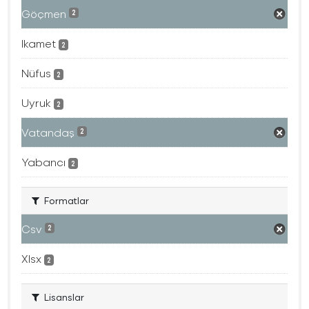
Göçmen
2
Ikamet
2
Nüfus
2
Uyruk
2
Vatandaş
2
Yabancı
2
Formatlar
Csv
2
Xlsx
2
Lisanslar