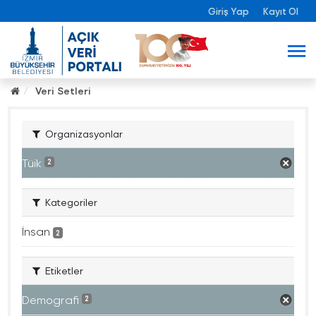
Giriş Yap
Kayıt Ol
Veri Setleri
Organizasyonlar
Tüik
2
Kategoriler
İnsan
2
Etiketler
Demografi
2