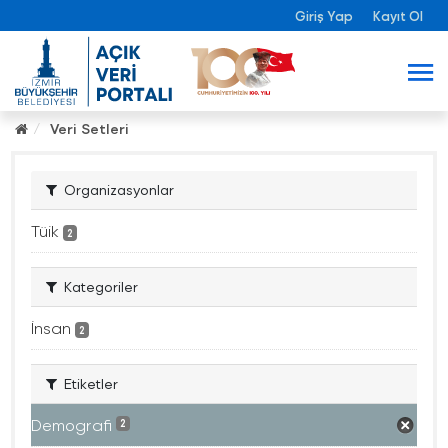
Giriş Yap
Kayıt Ol
Veri Setleri
Organizasyonlar
Tüik
2
Kategoriler
İnsan
2
Etiketler
Demografi
2