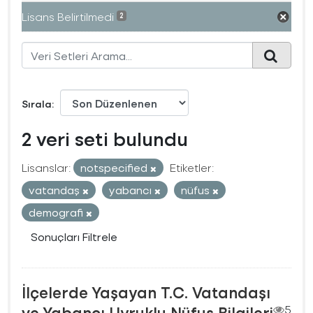
Lisans Belirtilmedi
2
Sırala
2 veri seti bulundu
Lisanslar:
notspecified
Etiketler:
vatandaş
yabancı
nüfus
demografi
Sonuçları Filtrele
İlçelerde Yaşayan T.C. Vatandaşı
ve Yabancı Uyruklu Nüfus Bilgileri
5