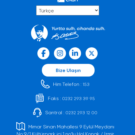
Bize Ulaşın
Him Telefon :
153
Faks :
0232 293 39 95
Santral :
0232 293 12 00
Mimar Sinan Mahallesi 9 Eylül Meydanı
No:9/1 Kültürpark içi 1 no'lu Hol Konak / İzmir