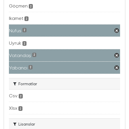
Göçmen
2
Ikamet
2
Nüfus
2
Uyruk
2
Vatandaş
2
Yabancı
2
Formatlar
Csv
2
Xlsx
2
Lisanslar