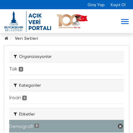
Giriş Yap
Kayıt Ol
Veri Setleri
Organizasyonlar
Tüik
3
Kategoriler
İnsan
3
Etiketler
Demografi
3