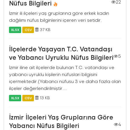
Nüfus Bilgileri
22
İzmir ili ilçeleri yaş gruplarına göre erkek kadın
dağılımı nüfus bilginlerini içeren veri setidir.
37 KB
XLSX
CSV
İlçelerde Yaşayan T.C. Vatandaşı
ve Yabancı Uyruklu Nüfus Bilgileri
5
İzmir iline ait ilçelerde bulunan T.C. vatandaşı ve
yabancı uyruklu kişilerin nüfusları bilgisini
içermektedir.(Yabancı nüfusu 3 ve daha fazla olan
ilçeler değerlendirilmiştir....
13 KB
XLSX
CSV
İzmir İlçeleri Yaş Gruplarına Göre
Yabancı Nüfus Bilgileri
4