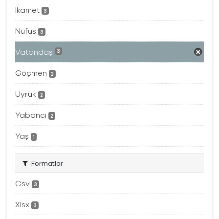
Ikamet
3
Nüfus
3
Vatandaş
3
Göçmen
2
Uyruk
2
Yabancı
2
Yaş
1
Formatlar
Csv
3
Xlsx
3