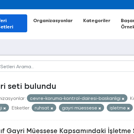
eri
Organizasyonlar
Kategoriler
Başar
etleri
Örnek
eri seti bulundu
izasyonlar:
cevre-koruma-kontrol-dairesi-baskanligi
K
ji
Etiketler:
ruhsat
gayri müessese
işletme
nıf Gayri Müessese Kapsamındaki İşletme 