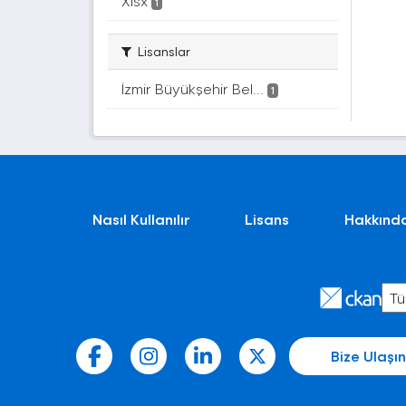
Xlsx
1
Lisanslar
İzmir Büyükşehir Bel...
1
Nasıl Kullanılır
Lisans
Hakkınd
Bize Ulaşın