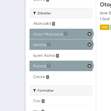
Otog
İzmir
Etiketler
1.Sını
Akaryakıt
1
CSV
Gayri Müessese
1
Işletme
1
Işyeri Açma
1
Ruhsat
1
Çevre
1
Formatlar
Csv
1