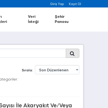
Giriş Yap
Kayıt Ol
ı
Veri
Şehir
leri
İsteği
Panosu
Sırala
ategoriler:
Sayısı İle Akaryakıt Ve/Veya