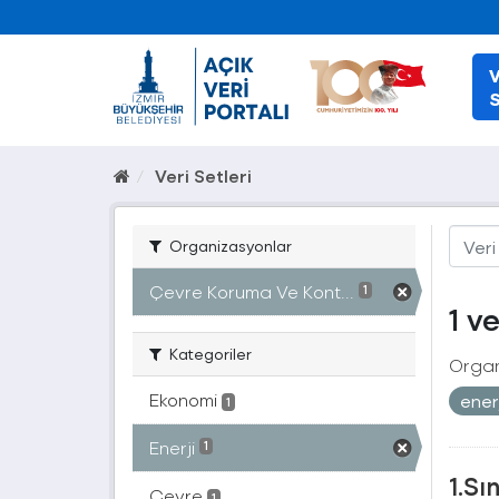
V
S
Veri Setleri
Organizasyonlar
Çevre Koruma Ve Kont...
1
1 v
Kategoriler
Organ
Ekonomi
ener
1
Enerji
1
1.Sı
Çevre
1