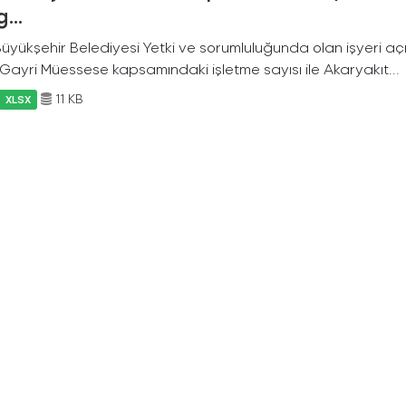
...
 Büyükşehir Belediyesi Yetki ve sorumluluğunda olan işyeri a
f Gayri Müessese kapsamındaki işletme sayısı ile Akaryakıt...
11 KB
XLSX