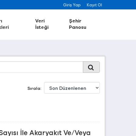
Giriş Yap
Kayıt Ol
ı
Veri
Şehir
leri
İsteği
Panosu
Sırala
Sayısı İle Akaryakıt Ve/Veya