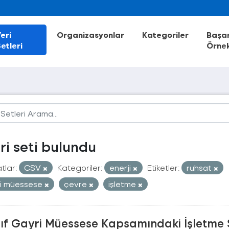
eri
Organizasyonlar
Kategoriler
Başar
etleri
Örnek
eri seti bulundu
tlar:
CSV
Kategoriler:
enerji
Etiketler:
ruhsat
i müessese
çevre
işletme
nıf Gayri Müessese Kapsamındaki İşletme 