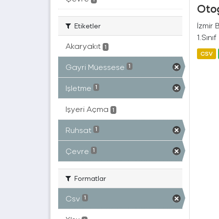
Otog
İzmir
Etiketler
1.Sını
Akaryakıt
1
CSV
Gayri Müessese
1
Işletme
1
Işyeri Açma
1
Ruhsat
1
Çevre
1
Formatlar
Csv
1