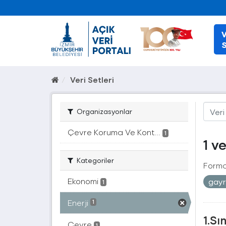
V
S
Veri Setleri
Organizasyonlar
Çevre Koruma Ve Kont...
1
1 v
Kategoriler
Forma
Ekonomi
gayr
1
Enerji
1
1.Sı
Çevre
1