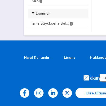
Xlsx
1
Lisanslar
İzmir Büyükşehir Bel...
1
Nasıl Kullanılır
Lisans
Hakkınd
Bize Ulaşın