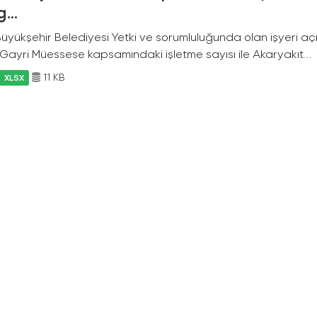
...
 Büyükşehir Belediyesi Yetki ve sorumluluğunda olan işyeri a
f Gayri Müessese kapsamındaki işletme sayısı ile Akaryakıt...
11 KB
XLSX