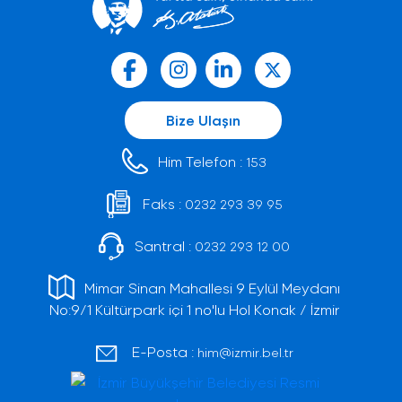
Bize Ulaşın
Him Telefon :
153
Faks :
0232 293 39 95
Santral :
0232 293 12 00
Mimar Sinan Mahallesi 9 Eylül Meydanı
No:9/1 Kültürpark içi 1 no'lu Hol Konak / İzmir
E-Posta :
him@izmir.bel.tr