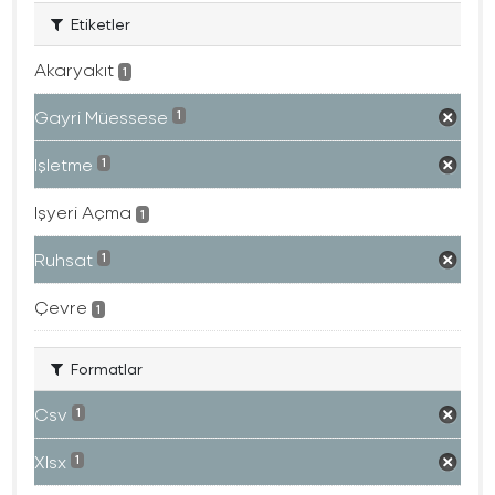
Etiketler
Akaryakıt
1
Gayri Müessese
1
Işletme
1
Işyeri Açma
1
Ruhsat
1
Çevre
1
Formatlar
Csv
1
Xlsx
1