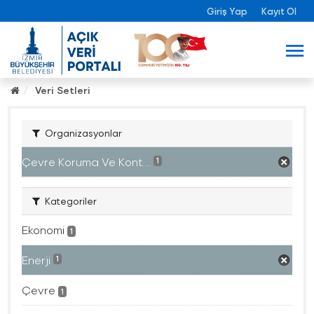
Giriş Yap
Kayıt Ol
Veri Setleri
Organizasyonlar
Çevre Koruma Ve Kont...
1
Kategoriler
Ekonomi
1
Enerji
1
Çevre
1