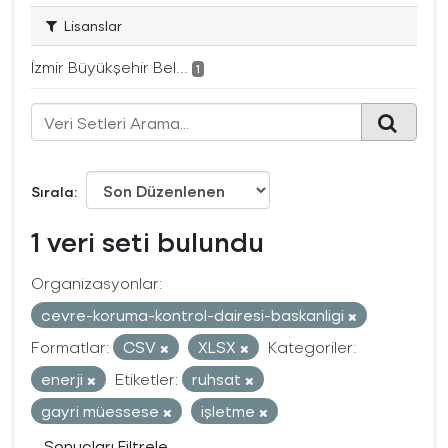
Lisanslar
İzmir Büyükşehir Bel...
1
Sırala
1 veri seti bulundu
Organizasyonlar:
cevre-koruma-kontrol-dairesi-baskanligi
Formatlar:
CSV
XLSX
Kategoriler:
enerji
Etiketler:
ruhsat
gayri müessese
işletme
Sonuçları Filtrele