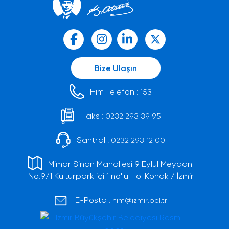
Bize Ulaşın
Him Telefon :
153
Faks :
0232 293 39 95
Santral :
0232 293 12 00
Mimar Sinan Mahallesi 9 Eylül Meydanı
No:9/1 Kültürpark içi 1 no'lu Hol Konak / İzmir
E-Posta :
him@izmir.bel.tr