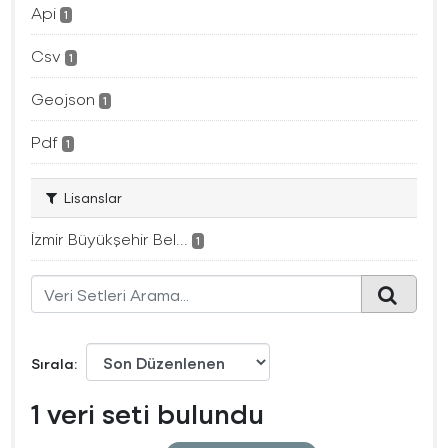
Api
1
Csv
1
Geojson
1
Pdf
1
Lisanslar
İzmir Büyükşehir Bel...
1
Sırala
1 veri seti bulundu