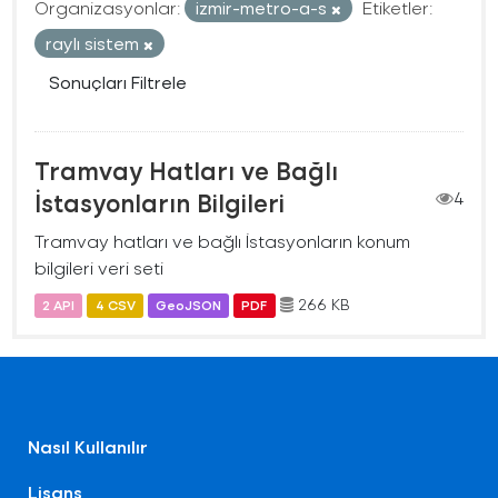
Organizasyonlar:
izmir-metro-a-s
Etiketler:
raylı sistem
Sonuçları Filtrele
Tramvay Hatları ve Bağlı
İstasyonların Bilgileri
4
Tramvay hatları ve bağlı İstasyonların konum
bilgileri veri seti
266 KB
2 API
4 CSV
GeoJSON
PDF
Nasıl Kullanılır
Lisans