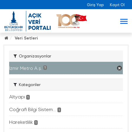
Giriş Yap
Kayıt Ol
Veri Setleri
Organizasyonlar
İzmir Metro A.ş.
1
Kategoriler
Altyapı
1
Coğrafi Bilgi Sistem...
1
Hareketlilik
1