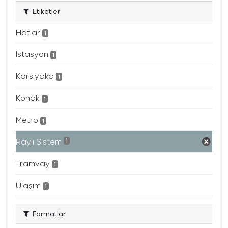
Etiketler
Hatlar
1
Istasyon
1
Karşıyaka
1
Konak
1
Metro
1
Raylı Sistem
1
Tramvay
1
Ulaşım
1
Formatlar