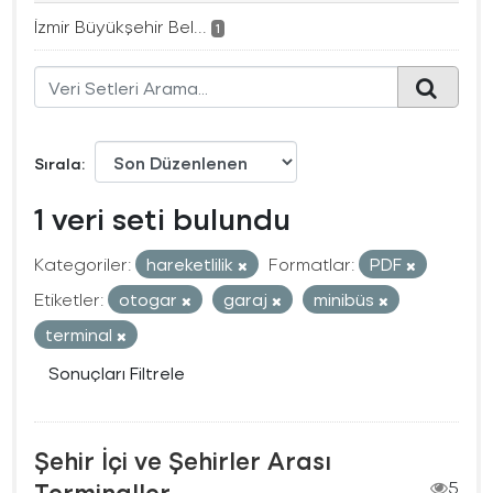
İzmir Büyükşehir Bel...
1
Sırala
1 veri seti bulundu
Kategoriler:
hareketlilik
Formatlar:
PDF
Etiketler:
otogar
garaj
minibüs
terminal
Sonuçları Filtrele
Şehir İçi ve Şehirler Arası
Terminaller
5