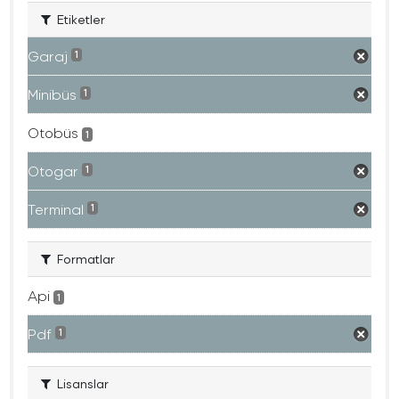
Etiketler
Garaj
1
Minibüs
1
Otobüs
1
Otogar
1
Terminal
1
Formatlar
Api
1
Pdf
1
Lisanslar