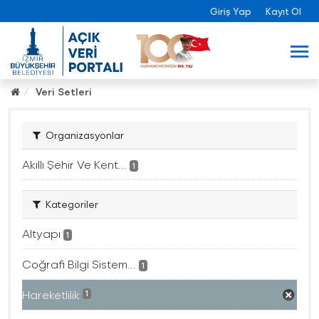
Giriş Yap
Kayıt Ol
Veri Setleri
Organizasyonlar
Akıllı Şehir Ve Kent...
1
Kategoriler
Altyapı
1
Coğrafi Bilgi Sistem...
1
Hareketlilik
1