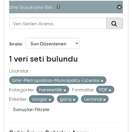
İzmir Büyükşehir Bel...
1
Sırala
1 veri seti bulundu
Lisanslar:
Izmir-Metropolitan-Municipality-License
Kategoriler:
hareketlilik
Formatlar:
PDF
Etiketler:
otogar
garaj
terminal
Sonuçları Filtrele