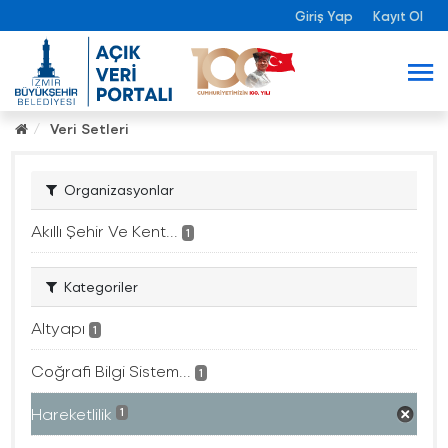
Giriş Yap
Kayıt Ol
Veri Setleri
Organizasyonlar
Akıllı Şehir Ve Kent...
1
Kategoriler
Altyapı
1
Coğrafi Bilgi Sistem...
1
Hareketlilik
1