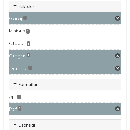
Etiketler
Garaj
1
Minibüs
1
Otobüs
1
Otogar
1
Terminal
1
Formatlar
Api
1
Pdf
1
Lisanslar