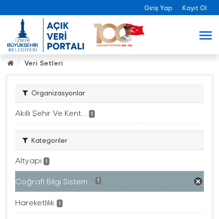
Giriş Yap
Kayıt Ol
Veri Setleri
Organizasyonlar
Akıllı Şehir Ve Kent...
1
Kategoriler
Altyapı
1
Coğrafi Bilgi Sistem...
1
Hareketlilik
1