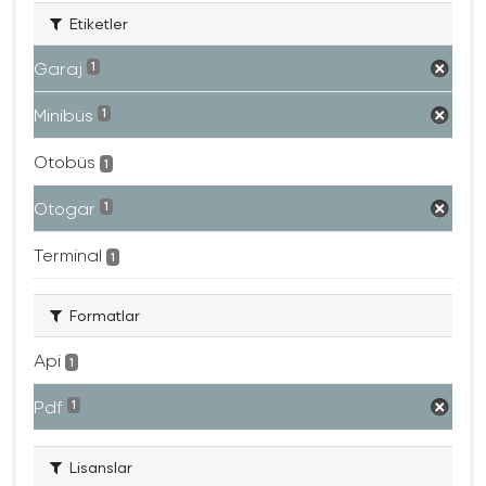
Etiketler
Garaj
1
Minibüs
1
Otobüs
1
Otogar
1
Terminal
1
Formatlar
Api
1
Pdf
1
Lisanslar