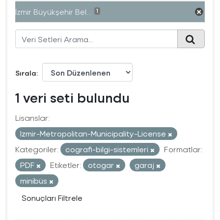
İzmir Büyükşehir Bel...
1
Sırala
1 veri seti bulundu
Lisanslar:
Izmir-Metropolitan-Municipality-License
Kategoriler:
cografi-bilgi-sistemleri
Formatlar:
PDF
Etiketler:
otogar
garaj
minibüs
Sonuçları Filtrele