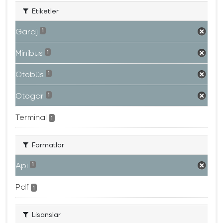
Etiketler
Garaj
1
Minibüs
1
Otobüs
1
Otogar
1
Terminal
1
Formatlar
Api
1
Pdf
1
Lisanslar