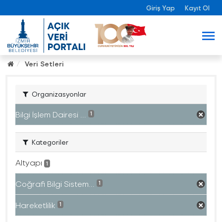
Giriş Yap
Kayıt Ol
Veri Setleri
Organizasyonlar
Bilgi İşlem Dairesi ...
1
Kategoriler
Altyapı
1
Coğrafi Bilgi Sistem...
1
Hareketlilik
1