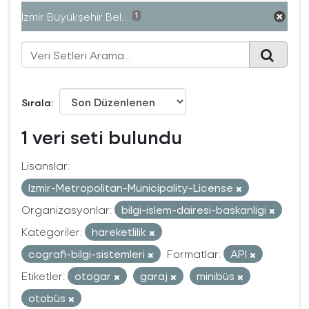
İzmir Büyükşehir Bel...
1
Sırala
1 veri seti bulundu
Lisanslar:
Izmir-Metropolitan-Municipality-License
Organizasyonlar:
bilgi-islem-dairesi-baskanligi
Kategoriler:
hareketlilik
cografi-bilgi-sistemleri
Formatlar:
API
Etiketler:
otogar
garaj
minibüs
otobüs