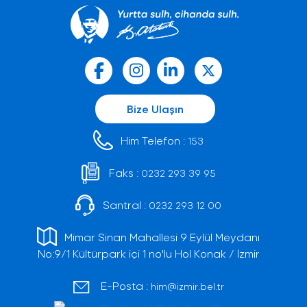
Bize Ulaşın
Him Telefon :
153
Faks :
0232 293 39 95
Santral :
0232 293 12 00
Mimar Sinan Mahallesi 9 Eylül Meydanı
No:9/1 Kültürpark içi 1 no'lu Hol Konak / İzmir
E-Posta :
him@izmir.bel.tr