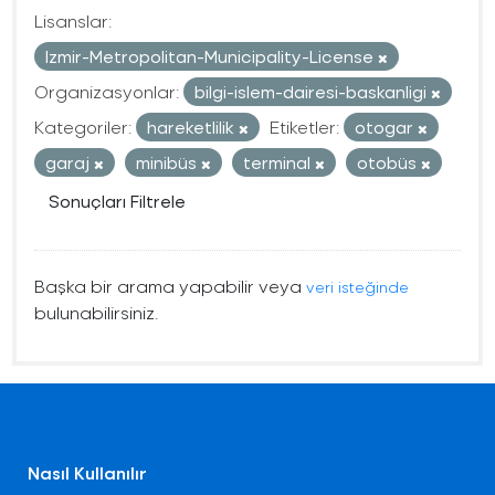
Lisanslar:
Izmir-Metropolitan-Municipality-License
Organizasyonlar:
bilgi-islem-dairesi-baskanligi
Kategoriler:
hareketlilik
Etiketler:
otogar
garaj
minibüs
terminal
otobüs
Sonuçları Filtrele
Başka bir arama yapabilir veya
veri isteğinde
bulunabilirsiniz.
Nasıl Kullanılır