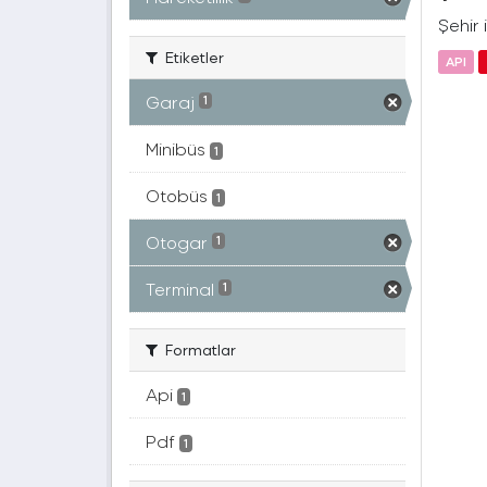
Şehir 
Etiketler
API
Garaj
1
Minibüs
1
Otobüs
1
Otogar
1
Terminal
1
Formatlar
Api
1
Pdf
1