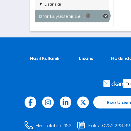
Lisanslar
İzmir Büyükşehir Bel...
1
Nasıl Kullanılır
Lisans
Hakkınd
Bize Ulaşın
Him Telefon :
153
Faks :
0232 293 39