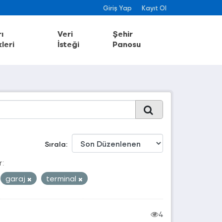
Giriş Yap
Kayıt Ol
ı
Veri
Şehir
leri
İsteği
Panosu
Sırala
r:
garaj
terminal
4