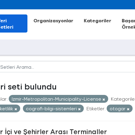
eri
Organizasyonlar
Kategoriler
Başar
etleri
Örnek
eri seti bulundu
lar:
Izmir-Metropolitan-Municipality-License
Kategorile
etlilik
cografi-bilgi-sistemleri
Etiketler:
otogar
r İçi ve Şehirler Arası Terminaller