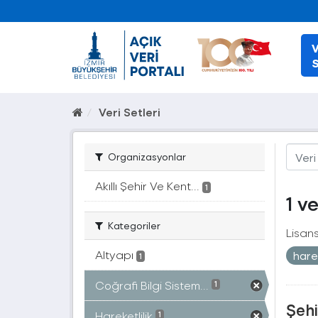
V
S
Veri Setleri
Organizasyonlar
Akıllı Şehir Ve Kent...
1
1 v
Kategoriler
Lisans
Altyapı
harek
1
Coğrafi Bilgi Sistem...
1
Şehi
Hareketlilik
1