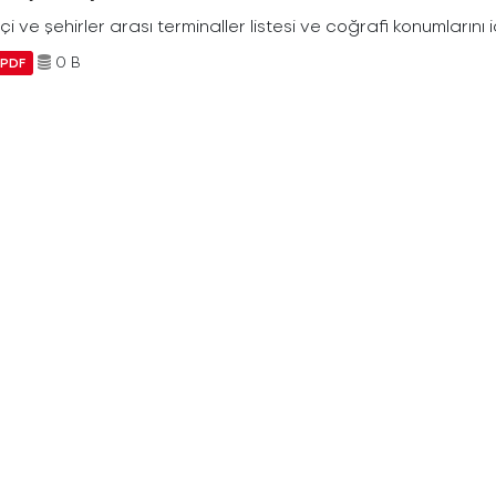
içi ve şehirler arası terminaller listesi ve coğrafi konumlarını 
0 B
PDF