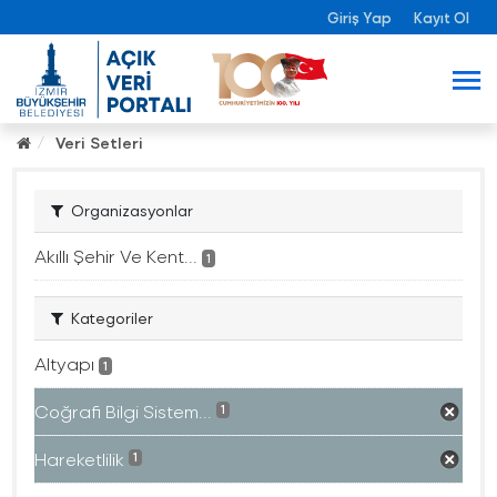
Giriş Yap
Kayıt Ol
Veri Setleri
Organizasyonlar
Akıllı Şehir Ve Kent...
1
Kategoriler
Altyapı
1
Coğrafi Bilgi Sistem...
1
Hareketlilik
1