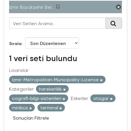
İzmir Büyükşehir Bel...
1
Sırala
1 veri seti bulundu
Lisanslar:
Izmir-Metropolitan-Municipality-License
Kategoriler:
hareketlilik
cografi-bilgi-sistemleri
Etiketler:
otogar
minibüs
terminal
Sonuçları Filtrele