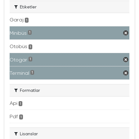
Etiketler
Garaj
1
Minibüs
1
Otobüs
1
Otogar
1
Terminal
1
Formatlar
Api
1
Pdf
1
Lisanslar