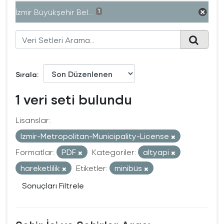
İzmir Büyükşehir Bel...
1
Sırala
1 veri seti bulundu
Lisanslar:
Izmir-Metropolitan-Municipality-License
Formatlar:
PDF
Kategoriler:
altyapi
hareketlilik
Etiketler:
minibüs
Sonuçları Filtrele