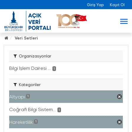
Giriş Yap
Kayıt Ol
Veri Setleri
Organizasyonlar
Bilgi İşlem Dairesi ...
1
Kategoriler
Altyapı
1
Coğrafi Bilgi Sistem...
1
Hareketlilik
1