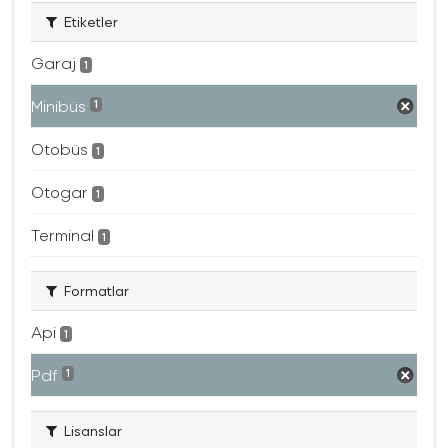
Etiketler
Garaj
1
Minibüs
1
Otobüs
1
Otogar
1
Terminal
1
Formatlar
Api
1
Pdf
1
Lisanslar