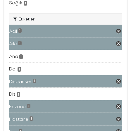
Sağlık
1
Etiketler
Acil
1
Aile
1
Ana
1
Dal
1
Dispanser
1
Diş
1
Eczane
1
Hastane
1