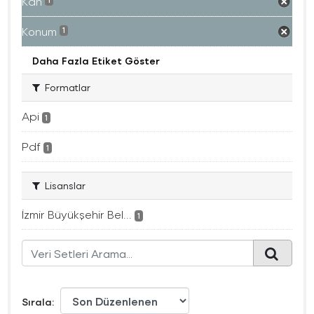
Kan
1
Konum
1
Daha Fazla Etiket Göster
Formatlar
Api
1
Pdf
1
Lisanslar
İzmir Büyükşehir Bel...
1
Sırala