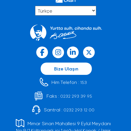
Bize Ulaşın
Him Telefon :
153
Faks :
0232 293 39 95
Santral :
0232 293 12 00
Mimar Sinan Mahallesi 9 Eylül Meydanı
No:9/1 Kültürpark içi 1 no'lu Hol Konak / İzmir