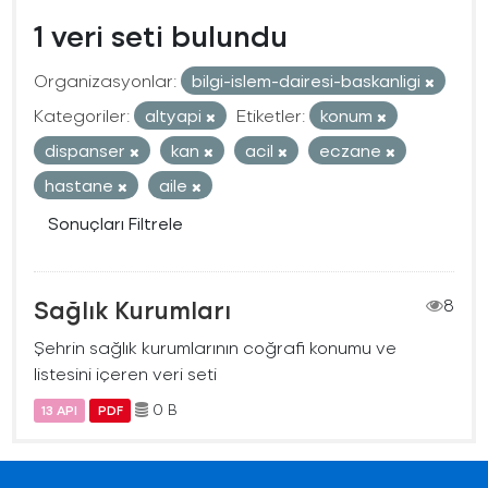
1 veri seti bulundu
Organizasyonlar:
bilgi-islem-dairesi-baskanligi
Kategoriler:
altyapi
Etiketler:
konum
dispanser
kan
acil
eczane
hastane
aile
Sonuçları Filtrele
Sağlık Kurumları
8
Şehrin sağlık kurumlarının coğrafi konumu ve
listesini içeren veri seti
0 B
13 API
PDF