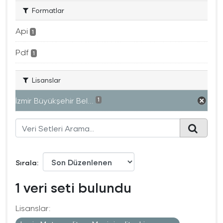
Formatlar
Api
1
Pdf
1
Lisanslar
İzmir Büyükşehir Bel...
1
Sırala
1 veri seti bulundu
Lisanslar: