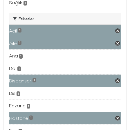
Sağlık
1
Etiketler
Acil
1
Aile
1
Ana
1
Dal
1
Dispanser
1
Diş
1
Eczane
1
Hastane
1