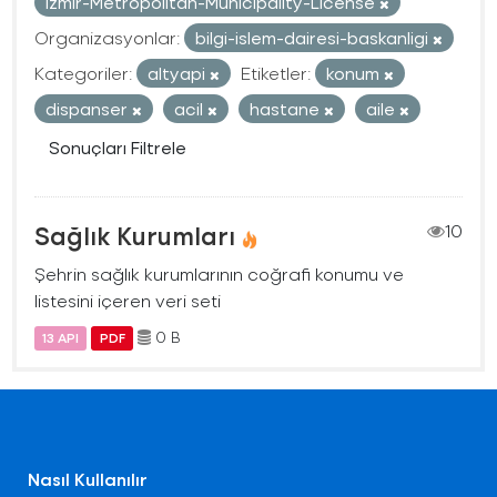
Izmir-Metropolitan-Municipality-License
Organizasyonlar:
bilgi-islem-dairesi-baskanligi
Kategoriler:
altyapi
Etiketler:
konum
dispanser
acil
hastane
aile
Sonuçları Filtrele
Sağlık Kurumları
10
Şehrin sağlık kurumlarının coğrafi konumu ve
listesini içeren veri seti
0 B
13 API
PDF
Nasıl Kullanılır