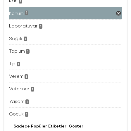
Kan
1
Konum
1
Laboratuvar
1
Sağlık
1
Toplum
1
Tıp
1
Verem
1
Veteriner
1
Yaşam
1
Çocuk
1
Sadece Popüler Etiketleri Göster