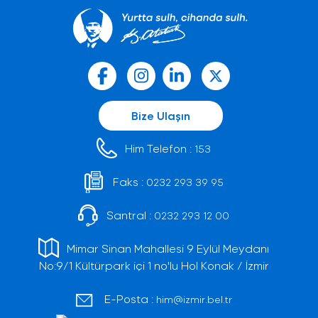
Bize Ulaşın
Him Telefon :
153
Faks :
0232 293 39 95
Santral :
0232 293 12 00
Mimar Sinan Mahallesi 9 Eylül Meydanı
No:9/1 Kültürpark içi 1 no'lu Hol Konak / İzmir
E-Posta :
him@izmir.bel.tr