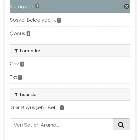
Kültürpark
1
Sosyal Belediyecilik
1
Çocuk
1
Formatlar
Csv
1
Txt
1
Lisanslar
İzmir Büyükşehir Bel...
1