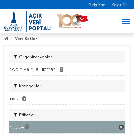
Giriş Yap
Kayıt Ol
Veri Setleri
Organizasyonlar
Kadın Ve Aile Hizmet...
1
Kategoriler
İnsan
1
Etiketler
Atölye
1