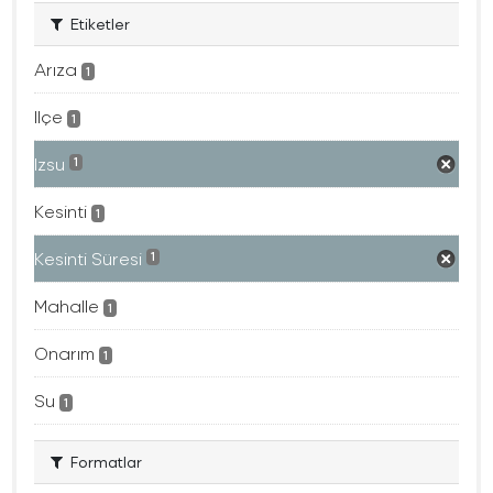
Etiketler
Arıza
1
Ilçe
1
Izsu
1
Kesinti
1
Kesinti Süresi
1
Mahalle
1
Onarım
1
Su
1
Formatlar