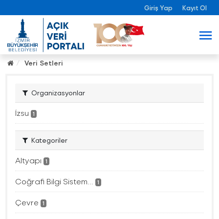
Giriş Yap
Kayıt Ol
Veri Setleri
Organizasyonlar
İzsu
1
Kategoriler
Altyapı
1
Coğrafi Bilgi Sistem...
1
Çevre
1