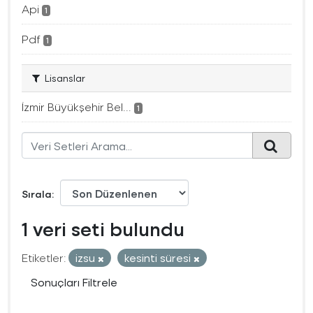
Api
1
Pdf
1
Lisanslar
İzmir Büyükşehir Bel...
1
Sırala
1 veri seti bulundu
Etiketler:
izsu
kesinti süresi
Sonuçları Filtrele