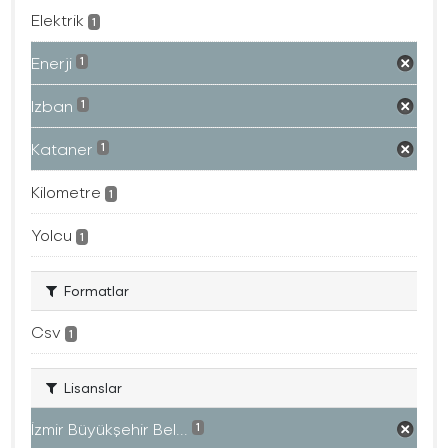
Elektrik
1
Enerji
1
Izban
1
Kataner
1
Kilometre
1
Yolcu
1
Formatlar
Csv
1
Lisanslar
İzmir Büyükşehir Bel...
1