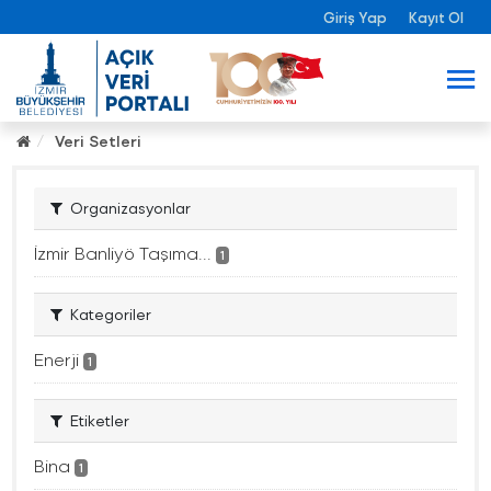
Giriş Yap
Kayıt Ol
Veri Setleri
Organizasyonlar
İzmir Banliyö Taşıma...
1
Kategoriler
Enerji
1
Etiketler
Bina
1