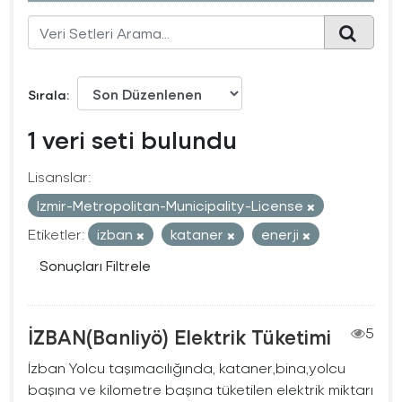
Sırala
1 veri seti bulundu
Lisanslar:
Izmir-Metropolitan-Municipality-License
Etiketler:
izban
kataner
enerji
Sonuçları Filtrele
İZBAN(Banliyö) Elektrik Tüketimi
5
İzban Yolcu taşımacılığında, kataner,bina,yolcu
başına ve kilometre başına tüketilen elektrik miktarı