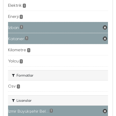
Elektrik
1
Enerji
1
Izban
1
Kataner
1
Kilometre
1
Yolcu
1
Formatlar
Csv
1
Lisanslar
İzmir Büyükşehir Bel...
1