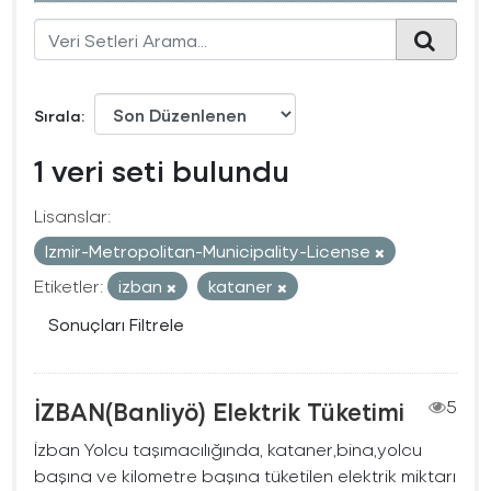
Sırala
1 veri seti bulundu
Lisanslar:
Izmir-Metropolitan-Municipality-License
Etiketler:
izban
kataner
Sonuçları Filtrele
İZBAN(Banliyö) Elektrik Tüketimi
5
İzban Yolcu taşımacılığında, kataner,bina,yolcu
başına ve kilometre başına tüketilen elektrik miktarı