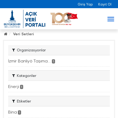
Giriş Yap
Kayıt Ol
Veri Setleri
Organizasyonlar
İzmir Banliyö Taşıma...
1
Kategoriler
Enerji
1
Etiketler
Bina
1