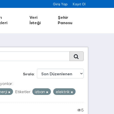
Giriş Yap
Kayıt Ol
ı
Veri
Şehir
leri
İsteği
Panosu
Sırala
yonlar:
nerji
Etiketler:
izban
elektrik
5