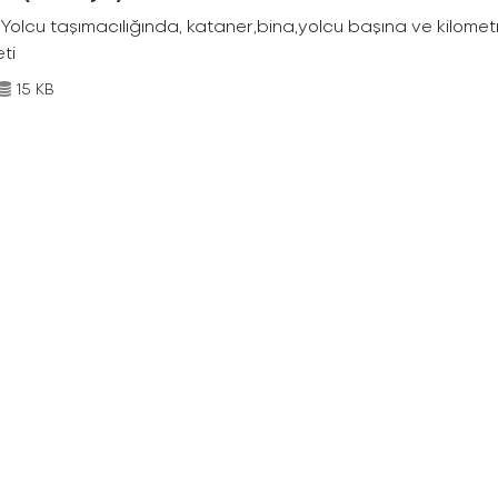
Yolcu taşımacılığında, kataner,bina,yolcu başına ve kilometr
eti
15 KB