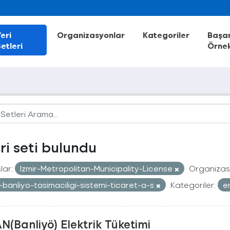
eri
Organizasyonlar
Kategoriler
Başar
etleri
Örnek
eri seti bulundu
lar:
Izmir-Metropolitan-Municipality-License
Organizas
r-banliyo-tasimaciligi-sistemi-ticaret-a-s
Kategoriler:
e
N(Banliyö) Elektrik Tüketimi