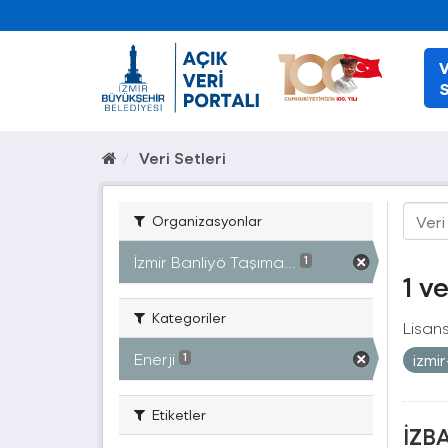
V
S
Veri Setleri
Organizasyonlar
İzmir Banliyö Taşıma...
1
1 v
Kategoriler
Lisans
Enerji
izmi
1
Etiketler
İZBA