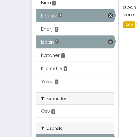
Bina
1
İzban 
veri s
Elektrik
1
CSV
Enerji
1
Izban
1
Kataner
1
Kilometre
1
Yolcu
1
Formatlar
Csv
1
Lisanslar