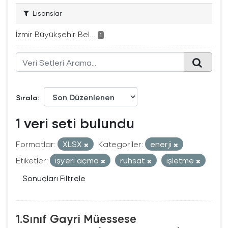
Lisanslar
İzmir Büyükşehir Bel...
1
Sırala
1 veri seti bulundu
Formatlar:
XLSX
Kategoriler:
enerji
Etiketler:
işyeri açma
ruhsat
işletme
Sonuçları Filtrele
1.Sınıf Gayri Müessese