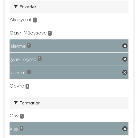
Etiketler
Akaryakıt
1
Gayri Müessese
1
Işletme
1
Işyeri Açma
1
Ruhsat
1
Çevre
1
Formatlar
Csv
1
Xlsx
1