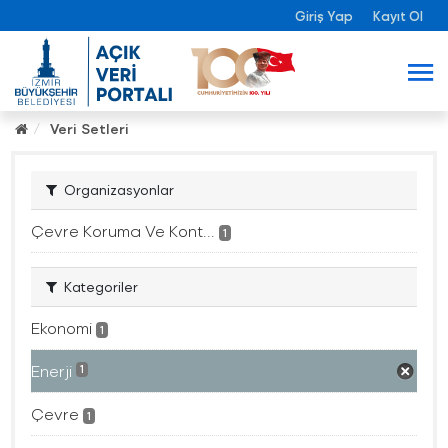
Giriş Yap
Kayıt Ol
Veri Setleri
Organizasyonlar
Çevre Koruma Ve Kont...
1
Kategoriler
Ekonomi
1
Enerji
1
Çevre
1