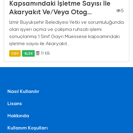
Kapsamındaki İşletme Sayısı İle
Akaryakıt Ve/Veya Otog...
5
İzmir Büyükşehir Belediyesi Yetki ve sorumluluğunda
olan işyeri açma ve çalışma ruhsatı işlemi
sonuçlanmış 1.Sınıf Gayri Müessese kapsamındaki
işletme sayısı ile Akaryakıt...
11 KB
CSV
XLSX
Nasıl Kullanılır
Lisans
Hakkında
Kullanım Koşulları