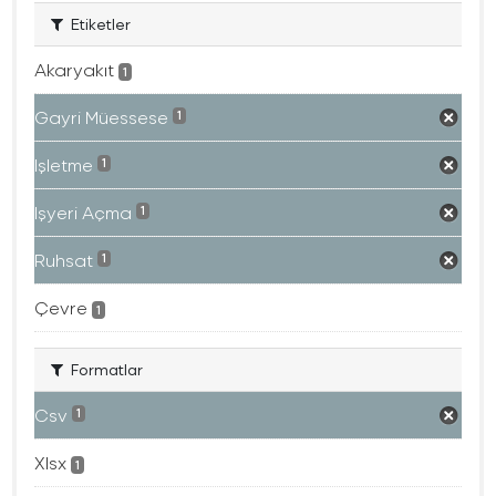
Etiketler
Akaryakıt
1
Gayri Müessese
1
Işletme
1
Işyeri Açma
1
Ruhsat
1
Çevre
1
Formatlar
Csv
1
Xlsx
1