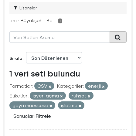
Lisanslar
İzmir Büyükşehir Bel...
1
Sırala
1 veri seti bulundu
Formatlar:
CSV
Kategoriler:
enerji
Etiketler:
işyeri açma
ruhsat
gayri müessese
işletme
Sonuçları Filtrele