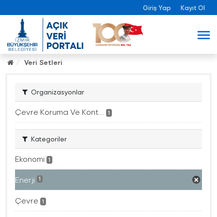
Giriş Yap
Kayıt Ol
Veri Setleri
Organizasyonlar
Çevre Koruma Ve Kont...
1
Kategoriler
Ekonomi
1
Enerji
1
Çevre
1