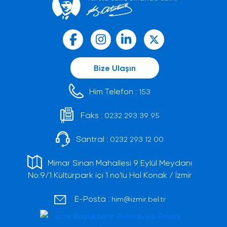
Bize Ulaşın
Him Telefon :
153
Faks :
0232 293 39 95
Santral :
0232 293 12 00
Mimar Sinan Mahallesi 9 Eylül Meydanı
No:9/1 Kültürpark içi 1 no'lu Hol Konak / İzmir
E-Posta :
him@izmir.bel.tr