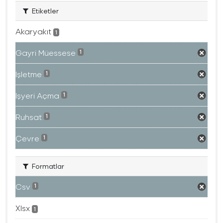
Etiketler
Akaryakıt
1
Gayri Müessese
1
Işletme
1
Işyeri Açma
1
Ruhsat
1
Çevre
1
Formatlar
Csv
1
Xlsx
1