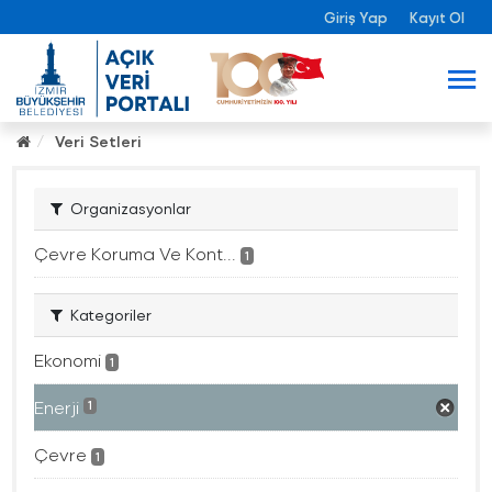
Giriş Yap
Kayıt Ol
Veri Setleri
Organizasyonlar
Çevre Koruma Ve Kont...
1
Kategoriler
Ekonomi
1
Enerji
1
Çevre
1