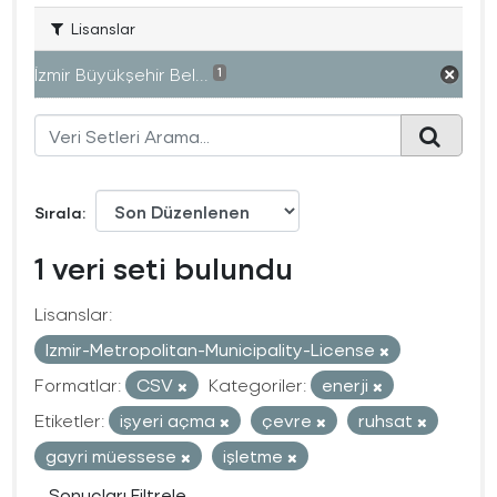
Lisanslar
İzmir Büyükşehir Bel...
1
Sırala
1 veri seti bulundu
Lisanslar:
Izmir-Metropolitan-Municipality-License
Formatlar:
CSV
Kategoriler:
enerji
Etiketler:
işyeri açma
çevre
ruhsat
gayri müessese
işletme
Sonuçları Filtrele