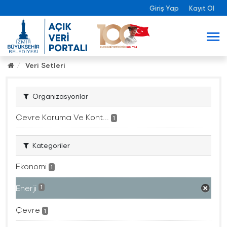
Giriş Yap
Kayıt Ol
Veri Setleri
Organizasyonlar
Çevre Koruma Ve Kont...
1
Kategoriler
Ekonomi
1
Enerji
1
Çevre
1