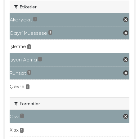
Etiketler
Akaryakıt
1
Gayri Müessese
1
Işletme
1
Işyeri Açma
1
Ruhsat
1
Çevre
1
Formatlar
Csv
1
Xlsx
1