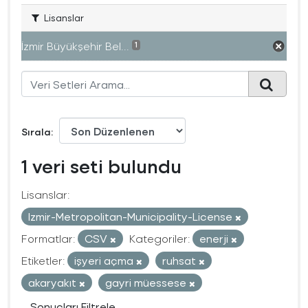
Lisanslar
İzmir Büyükşehir Bel...
1
Sırala
1 veri seti bulundu
Lisanslar:
Izmir-Metropolitan-Municipality-License
Formatlar:
CSV
Kategoriler:
enerji
Etiketler:
işyeri açma
ruhsat
akaryakıt
gayri müessese
Sonuçları Filtrele