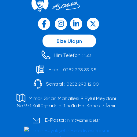
Bize Ulaşın
Him Telefon :
153
Faks :
0232 293 39 95
Santral :
0232 293 12 00
Mimar Sinan Mahallesi 9 Eylül Meydanı
No:9/1 Kültürpark içi 1 no'lu Hol Konak / İzmir
E-Posta :
him@izmir.bel.tr