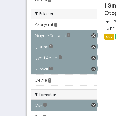
1.Sı
Otog
Etiketler
İzmir
Akaryakıt
1
1.Sını
Gayri Müessese
1
CSV
Işletme
1
Işyeri Açma
1
Ruhsat
1
Çevre
1
Formatlar
Csv
1