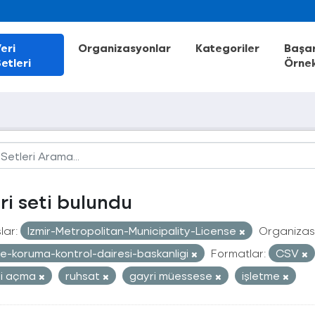
eri
Organizasyonlar
Kategoriler
Başar
etleri
Örnek
eri seti bulundu
lar:
Izmir-Metropolitan-Municipality-License
Organizas
e-koruma-kontrol-dairesi-baskanligi
Formatlar:
CSV
ri açma
ruhsat
gayri müessese
işletme