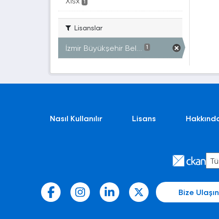
Xlsx
1
Lisanslar
İzmir Büyükşehir Bel...
1
Nasıl Kullanılır
Lisans
Hakkınd
Bize Ulaşın