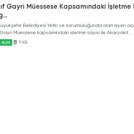
nıf Gayri Müessese Kapsamındaki İşletme 
...
 Büyükşehir Belediyesi Yetki ve sorumluluğunda olan işyeri a
f Gayri Müessese kapsamındaki işletme sayısı ile Akaryakıt...
11 KB
XLSX