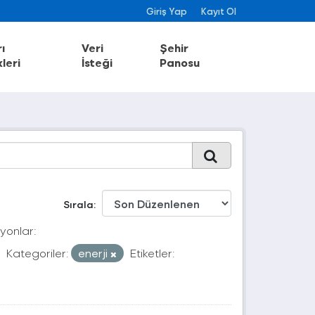
Giriş Yap
Kayıt Ol
ı
Veri
Şehir
leri
İsteği
Panosu
Sırala
yonlar:
Kategoriler:
enerji
Etiketler: