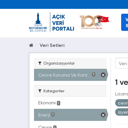
V
S
Veri Setleri
Organizasyonlar
Çevre Koruma Ve Kont...
1
1 v
Kategoriler
Lisans
Ekonomi
cevr
1
işye
Enerji
1
Çevre
1