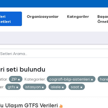
eri
Organizasyonlar
Kategoriler
Başar
etleri
Örnek
eri seti bulundu
tlar:
ZIP
Kategoriler:
cografi-bilgi-sistemleri
hare
er:
gtfs
istasyon
iskele
saat
u Ulaşım GTFS Verileri