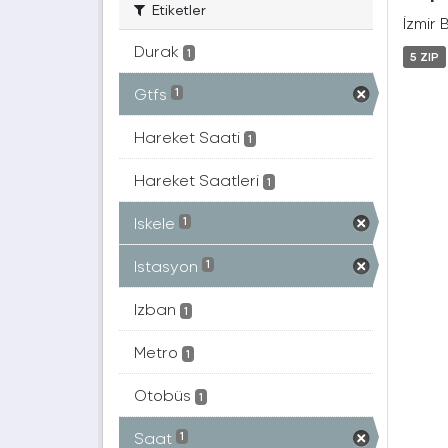
Etiketler
İzmir 
Durak
1
5 ZIP
Gtfs
1
Hareket Saati
1
Hareket Saatleri
1
Iskele
1
Istasyon
1
Izban
1
Metro
1
Otobüs
1
Saat
1