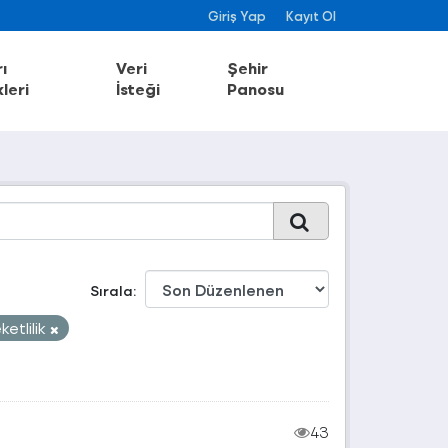
Giriş Yap
Kayıt Ol
ı
Veri
Şehir
leri
İsteği
Panosu
Sırala
ketlilik
43