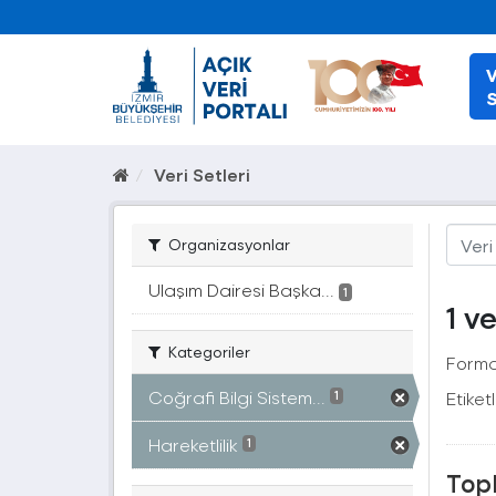
V
S
Veri Setleri
Organizasyonlar
Ulaşım Dairesi Başka...
1
1 v
Kategoriler
Forma
Coğrafi Bilgi Sistem...
Etiketl
1
Hareketlilik
1
Topl