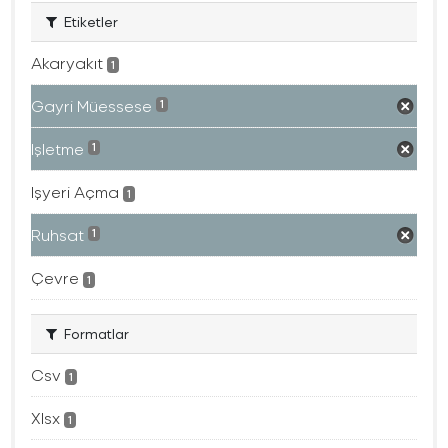
Etiketler
Akaryakıt
1
Gayri Müessese
1
Işletme
1
Işyeri Açma
1
Ruhsat
1
Çevre
1
Formatlar
Csv
1
Xlsx
1