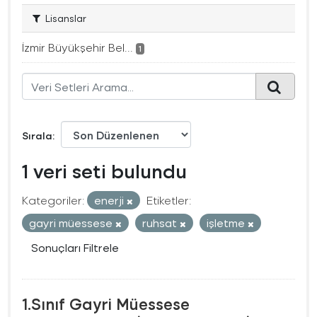
Lisanslar
İzmir Büyükşehir Bel...
1
Sırala
1 veri seti bulundu
Kategoriler:
enerji
Etiketler:
gayri müessese
ruhsat
işletme
Sonuçları Filtrele
1.Sınıf Gayri Müessese