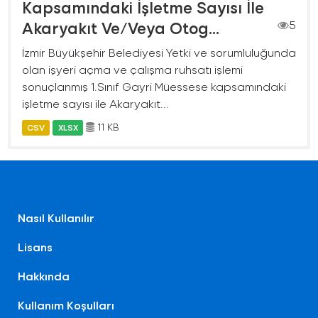
Kapsamındaki İşletme Sayısı İle
Akaryakıt Ve/Veya Otog...
5
İzmir Büyükşehir Belediyesi Yetki ve sorumluluğunda
olan işyeri açma ve çalışma ruhsatı işlemi
sonuçlanmış 1.Sınıf Gayri Müessese kapsamındaki
işletme sayısı ile Akaryakıt...
11 KB
CSV
XLSX
Nasıl Kullanılır
Lisans
Hakkında
Kullanım Koşulları