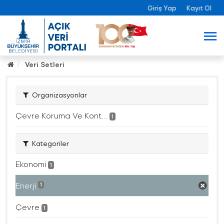
Giriş Yap
Kayıt Ol
Veri Setleri
Organizasyonlar
Çevre Koruma Ve Kont...
1
Kategoriler
Ekonomi
1
Enerji
1
Çevre
1