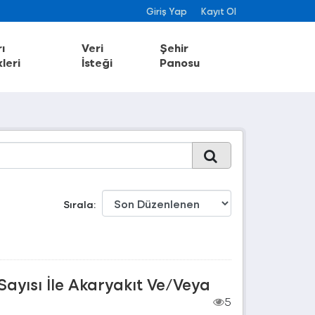
Giriş Yap
Kayıt Ol
ı
Veri
Şehir
leri
İsteği
Panosu
Sırala
Sayısı İle Akaryakıt Ve/Veya
5