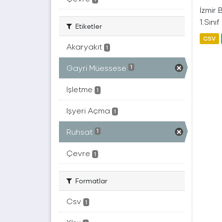
İzmir
1.Sını
Etiketler
CSV
Akaryakıt
1
Gayri Müessese
1
Işletme
1
Işyeri Açma
1
Ruhsat
1
Çevre
1
Formatlar
Csv
1