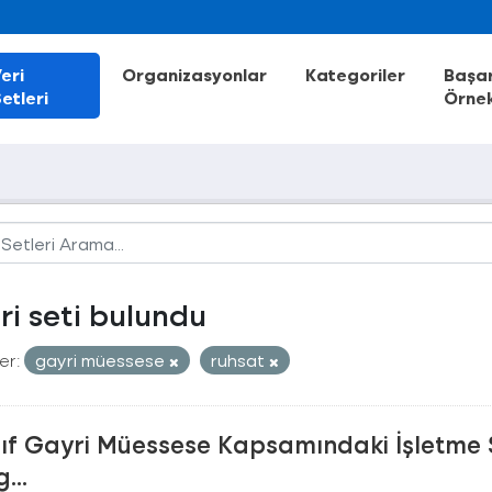
eri
Organizasyonlar
Kategoriler
Başar
etleri
Örnek
eri seti bulundu
er:
gayri müessese
ruhsat
nıf Gayri Müessese Kapsamındaki İşletme 
...