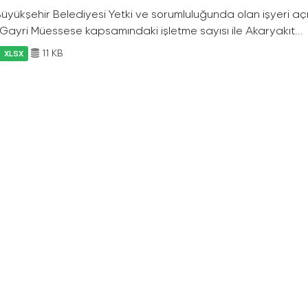
 Büyükşehir Belediyesi Yetki ve sorumluluğunda olan işyeri a
f Gayri Müessese kapsamındaki işletme sayısı ile Akaryakıt...
11 KB
XLSX