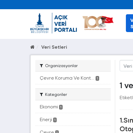
V
S
Veri Setleri
Organizasyonlar
Çevre Koruma Ve Kont...
1
1 v
Kategoriler
Etiketl
Ekonomi
1
1.Sı
Enerji
1
Otog
Çevre
1