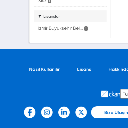
Xlsx
1
Lisanslar
İzmir Büyükşehir Bel...
1
Nasıl Kullanılır
Lisans
Hakkınd
Bize Ulaşın