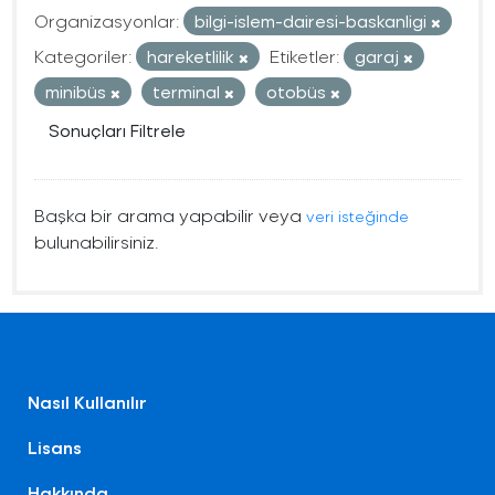
Organizasyonlar:
bilgi-islem-dairesi-baskanligi
Kategoriler:
hareketlilik
Etiketler:
garaj
minibüs
terminal
otobüs
Sonuçları Filtrele
Başka bir arama yapabilir veya
veri isteğinde
bulunabilirsiniz.
Nasıl Kullanılır
Lisans
Hakkında