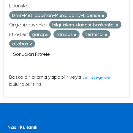
Lisanslar:
Izmir-Metropolitan-Municipality-License
Organizasyonlar:
bilgi-islem-dairesi-baskanligi
Etiketler:
garaj
minibüs
terminal
otobüs
Sonuçları Filtrele
Başka bir arama yapabilir veya
veri isteğinde
bulunabilirsiniz.
Nasıl Kullanılır