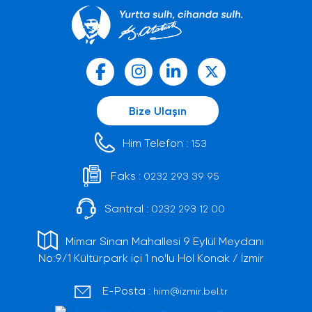
Bize Ulaşın
Him Telefon :
153
Faks :
0232 293 39 95
Santral :
0232 293 12 00
Mimar Sinan Mahallesi 9 Eylül Meydanı
No:9/1 Kültürpark içi 1 no'lu Hol Konak / İzmir
E-Posta :
him@izmir.bel.tr