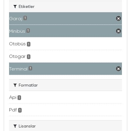
Etiketler
Garaj
1
Minibüs
1
Otobüs
1
Otogar
1
Terminal
1
Formatlar
Api
1
Pdf
1
Lisanslar