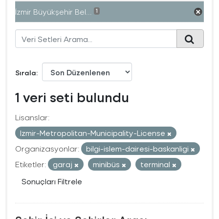
İzmir Büyükşehir Bel...
1
Sırala
1 veri seti bulundu
Lisanslar:
Izmir-Metropolitan-Municipality-License
Organizasyonlar:
bilgi-islem-dairesi-baskanligi
Etiketler:
garaj
minibüs
terminal
Sonuçları Filtrele