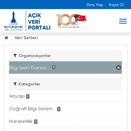
Giriş Yap
Kayıt Ol
Veri Setleri
Organizasyonlar
Bilgi İşlem Dairesi ...
1
Kategoriler
Altyapı
1
Coğrafi Bilgi Sistem...
1
Hareketlilik
1