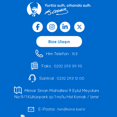
Bize Ulaşın
Him Telefon :
153
Faks :
0232 293 39 95
Santral :
0232 293 12 00
Mimar Sinan Mahallesi 9 Eylül Meydanı
No:9/1 Kültürpark içi 1 no'lu Hol Konak / İzmir
E-Posta :
him@izmir.bel.tr