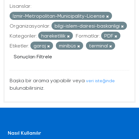
Lisanslar:
Izmir-Metropolitan-Municipality-License
Organizasyonlar:
bilgi-islem-dairesi-baskanligi
Kategoriler:
hareketlilik
Formatlar:
PDF
Etiketler:
garaj
minibüs
terminal
Sonuçları Filtrele
Başka bir arama yapabilir veya
veri isteğinde
bulunabilirsiniz.
Nasıl Kullanılır